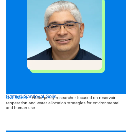
Samuel Sandoval Solis
UC Davis
– Water policy researcher focused on reservoir
reoperation and water allocation strategies for environmental
and human use.