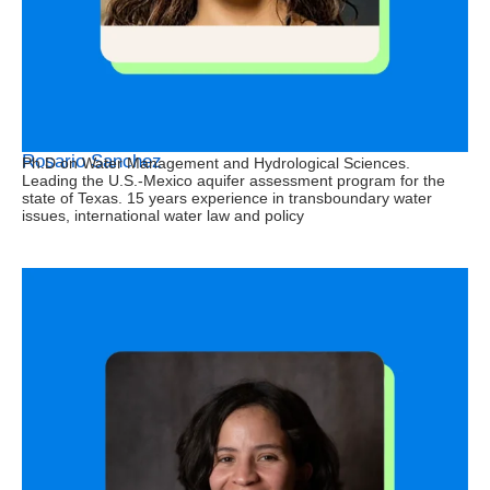
Rosario Sanchez
Ph.D on Water Management and Hydrological Sciences.
Leading the U.S.-Mexico aquifer assessment program for the
state of Texas. 15 years experience in transboundary water
issues, international water law and policy