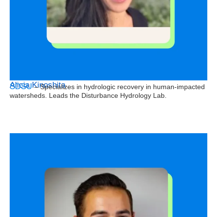
Alicia Kinoshita
SDSU
– Specializes in hydrologic recovery in human-impacted
watersheds. Leads the Disturbance Hydrology Lab.