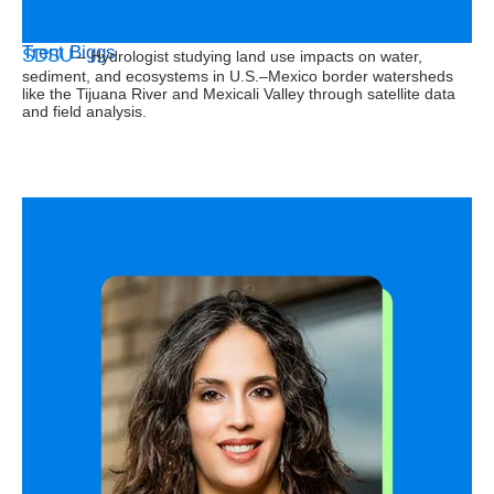
Trent Biggs
SDSU
– Hydrologist studying land use impacts on water,
sediment, and ecosystems in U.S.–Mexico border watersheds
like the Tijuana River and Mexicali Valley through satellite data
and field analysis.