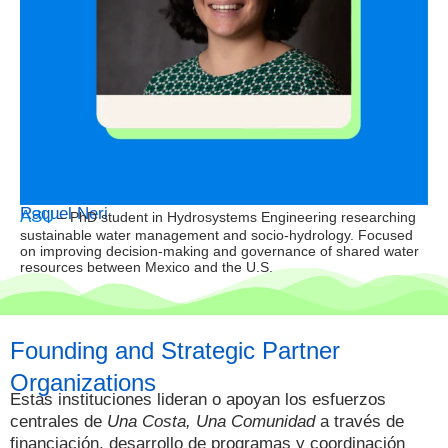
Raquel Neri
ASU
– PhD student in Hydrosystems Engineering researching
sustainable water management and socio-hydrology. Focused
on improving decision-making and governance of shared water
resources between Mexico and the U.S.
Founding and Strategic Partner
Organizations​
Estas instituciones lideran o apoyan los esfuerzos
centrales de
Una Costa, Una Comunidad
a través de
financiación, desarrollo de programas y coordinación