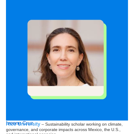
Ivonne Cruz
Rice University
– Sustainability scholar working on climate,
governance, and corporate impacts across Mexico, the U.S.,