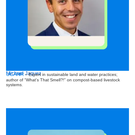
Michael Jaquez
UCANR
– Expert in sustainable land and water practices;
author of
“What’s That Smell?!”
on compost-based livestock
systems.